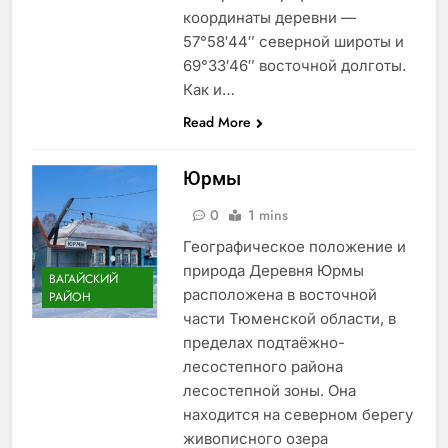
координаты деревни —
57°58′44″ северной широты и
69°33′46″ восточной долготы.
Как и…
Read More
Юрмы
0
1 mins
Географическое положение и
природа Деревня Юрмы
ВАГАЙСКИЙ
расположена в восточной
РАЙОН
части Тюменской области, в
пределах подтаёжно-
лесостепного района
лесостепной зоны. Она
находится на северном берегу
живописного озера