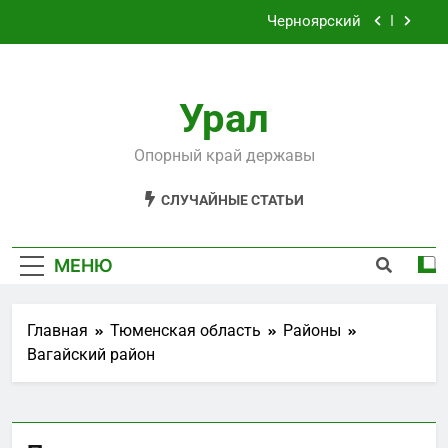
Перейти
Черноярский
к
содержимому
Филькино
Урал
Староуткинск
Шаля
Опорный край державы
Черноярский
СЛУЧАЙНЫЕ СТАТЬИ
Филькино
МЕНЮ
Главная
Тюменская область
Районы
Вагайский район