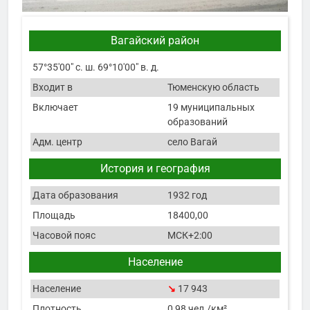
Вагайский район
57°35′00″ с. ш. 69°10′00″ в. д.
Входит в
Тюменскую область
Включает
19 муниципальных
образований
Адм. центр
село Вагай
История и география
Дата образования
1932 год
Площадь
18400,00
Часовой пояс
МСК+2:00
Население
Население
↘
17 943
Плотность
0,98 чел./км²