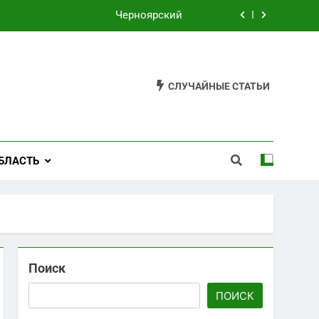
Черноярский
Филькино
Староуткинск
СЛУЧАЙНЫЕ СТАТЬИ
Шаля
Черноярский
БЛАСТЬ
Филькино
Поиск
ПОИСК