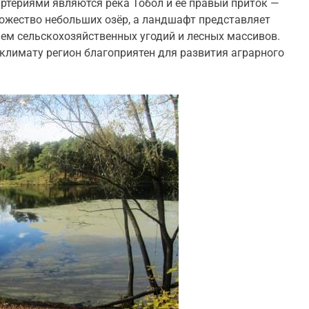
териями являются река Тобол и её правый приток —
ножество небольших озёр, а ландшафт представляет
ием сельскохозяйственных угодий и лесных массивов.
лимату регион благоприятен для развития аграрного