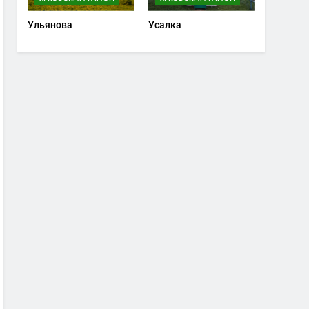
Ульянова
Усалка