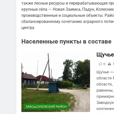
также лесные ресурсы и перерабатывающая пр
крупные сёла — Новая Заимка, Падун, Колесник
производственные и социальные объекты. Райо
сбалансированному сочетанию аграрного потен
центру.
Населенные пункты в составе
Щучь
0
Щу́чье —
области 
области,
равнины,
примерно
Заводоук
ЗАВОДОУКОВСКИЙ РАЙОН
континен