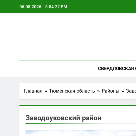
Перейти
06.08.2026
5:54:23 PM
к
содержимому
СВЕРДЛОВСКАЯ 
Главная
Тюменская область
Районы
Зав
Заводоуковский район