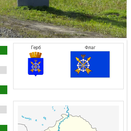
Герб
Флаг