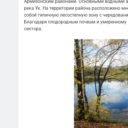
Армизонским районами. Основными водными ар
река Ук. На территории района расположено м
собой типичную лесостепную зону с чередован
Благодаря плодородным почвам и умеренному к
сектора.