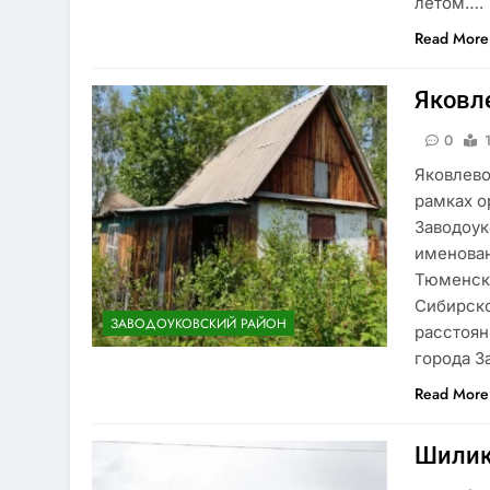
летом….
Read More
Яковл
0
Яковлево
рамках о
Заводоук
именован
Тюменско
Сибирско
ЗАВОДОУКОВСКИЙ РАЙОН
расстоян
города З
Read More
Шилик