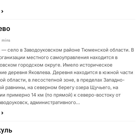
ево
1 mins
 — село в Заводоуковском районе Тюменской области. В
рганизации местного самоуправления находится в
овском городском округе. Имело историческое
ие деревня Яковлева. Деревня находится в южной части
й области, в лесостепной зоне, в пределах Западно-
й равнины, на северном берегу озера Щучьего, на
ии примерно 14 км (по прямой) к северо-востоку от
аводоуковск, административного…
уль