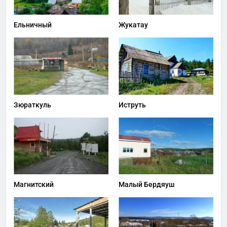
Ельничный
Жукатау
Зюраткуль
Иструть
Магнитский
Малый Бердяуш