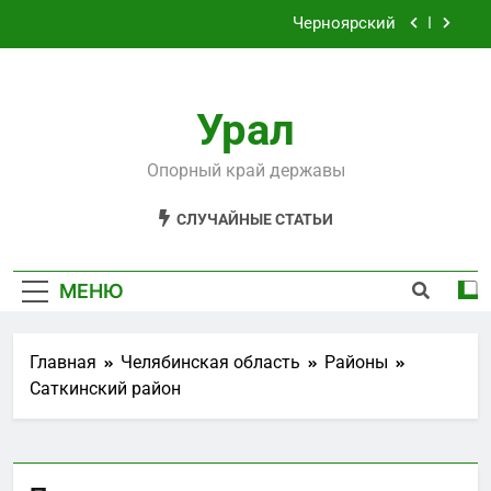
Перейти
Черноярский
к
содержимому
Филькино
Урал
Староуткинск
Шаля
Опорный край державы
Черноярский
СЛУЧАЙНЫЕ СТАТЬИ
Филькино
МЕНЮ
Главная
Челябинская область
Районы
Саткинский район