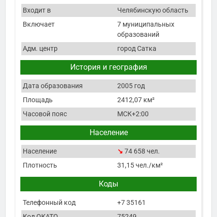
Входит в
Челябинскую область
Включает
7 муниципальных
образований
Адм. центр
город Сатка
История и география
Дата образования
2005 год
Площадь
2412,07 км²
Часовой пояс
МСК+2:00
Население
Население
↘
74 658 чел.
Плотность
31,15 чел./км²
Коды
Телефонный код
+7 35161
Код ОКАТО
75249