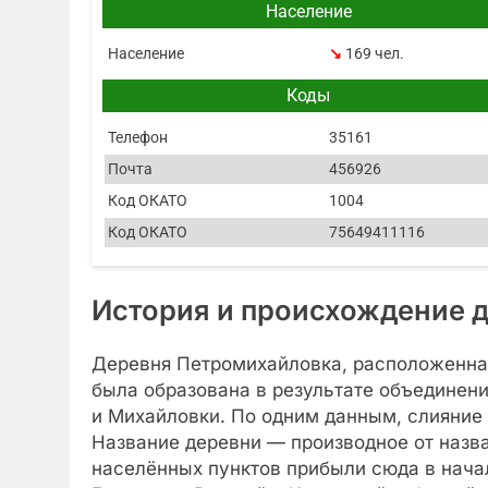
Население
Население
↘
169 чел.
Коды
Телефон
35161
Почта
456926
Код ОКАТО
1004
Код ОКАТО
75649411116
История и происхождение 
Деревня Петромихайловка, расположенная
была образована в результате объединен
и Михайловки. По одним данным, слияние п
Название деревни — производное от назв
населённых пунктов прибыли сюда в нача