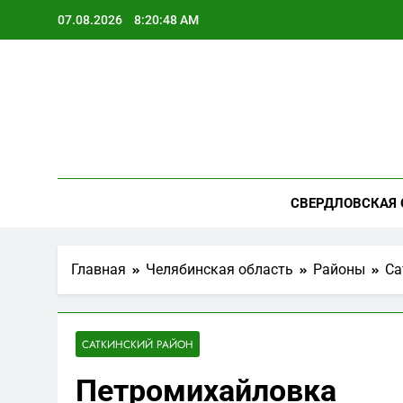
Перейти
07.08.2026
8:20:49 AM
к
содержимому
СВЕРДЛОВСКАЯ 
Главная
Челябинская область
Районы
Са
САТКИНСКИЙ РАЙОН
Петромихайловка