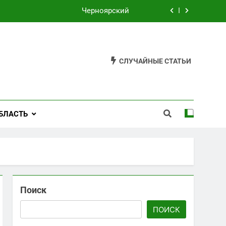
Черноярский
Филькино
Староуткинск
СЛУЧАЙНЫЕ СТАТЬИ
Шаля
Черноярский
БЛАСТЬ
Филькино
Поиск
ПОИСК