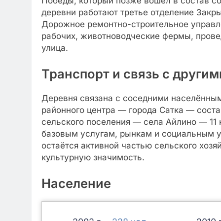
Победы, который позже вошёл в состав со
деревни работают третье отделение Закр
Дорожное ремонтно-строительное управле
рабочих, животноводческие фермы, прове
улица.
Транспорт и связь с други
Деревня связана с соседними населённы
районного центра — города Сатка — соста
сельского поселения — села Айлино — 11 
базовым услугам, рынкам и социальным у
остаётся активной частью сельского хозя
культурную значимость.
Население