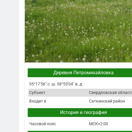
Деревня Петромихайловка
55°17′56″ с. ш. 58°53′04″ в. д.
Субъект
Свердловская област
Входит в
Саткинский район
История и география
Часовой пояс
МСК+2:00