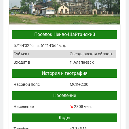
Посёлок Нейво-Шайтанский
57°44′02″ с. ш. 61°14′56″ в. д.
Субъект
Свердловская область
Входит в
г. Алапаевск
История и география
Часовой пояс
МСК+2:00
Население
Население
↘
2308 чел.
Коды
Телефон
+7 34346