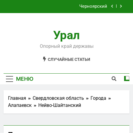
Перейти
Черноярский
к
содержимому
Филькино
Урал
Староуткинск
Шаля
Опорный край державы
Черноярский
СЛУЧАЙНЫЕ СТАТЬИ
Филькино
МЕНЮ
Главная
Свердловская область
Города
Алапаевск
Нейво-Шайтанский