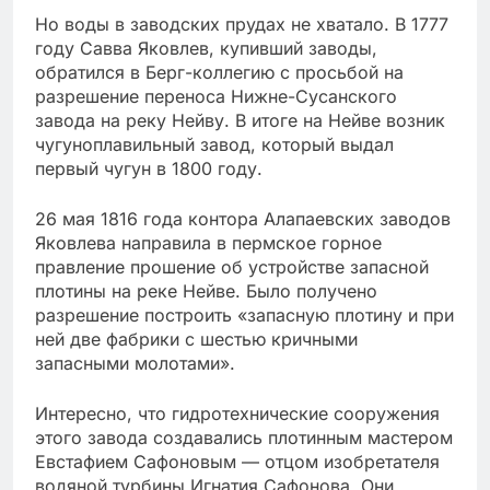
Но воды в заводских прудах не хватало. В 1777
году Савва Яковлев, купивший заводы,
обратился в Берг-коллегию с просьбой на
разрешение переноса Нижне-Сусанского
завода на реку Нейву. В итоге на Нейве возник
чугуноплавильный завод, который выдал
первый чугун в 1800 году.
26 мая 1816 года контора Алапаевских заводов
Яковлева направила в пермское горное
правление прошение об устройстве запасной
плотины на реке Нейве. Было получено
разрешение построить «запасную плотину и при
ней две фабрики с шестью кричными
запасными молотами».
Интересно, что гидротехнические сооружения
этого завода создавались плотинным мастером
Евстафием Сафоновым — отцом изобретателя
водяной турбины Игнатия Сафонова. Они