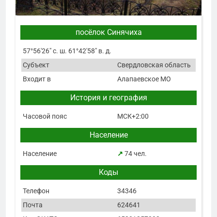
посёлок Синячиха
57°56′26″ с. ш. 61°42′58″ в. д.
Субъект
Свердловская область
Входит в
Алапаевское МО
История и география
Часовой пояс
МСК+2:00
Население
Население
↗
74 чел.
Коды
Телефон
34346
Почта
624641