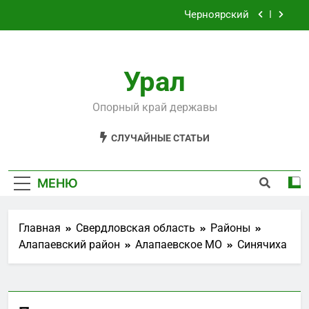
Перейти
Черноярский
к
содержимому
Филькино
Урал
Староуткинск
Шаля
Опорный край державы
Черноярский
СЛУЧАЙНЫЕ СТАТЬИ
Филькино
МЕНЮ
Главная
Свердловская область
Районы
Алапаевский район
Алапаевское МО
Синячиха