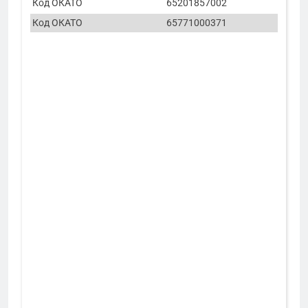
Код ОКАТО
65201857002
Код ОКАТО
65771000371