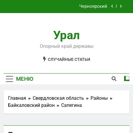
Перейти
Черноярский
к
содержимому
Филькино
Урал
Староуткинск
Шаля
Опорный край державы
Черноярский
СЛУЧАЙНЫЕ СТАТЬИ
Филькино
МЕНЮ
Главная
Свердловская область
Районы
Байкаловский район
Сапегина