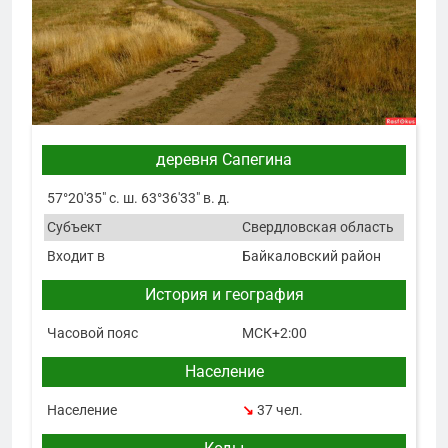
деревня Сапегина
57°20′35″ с. ш. 63°36′33″ в. д.
Субъект
Свердловская область
Входит в
Байкаловский район
История и география
Часовой пояс
МСК+2:00
Население
Население
↘
37 чел.