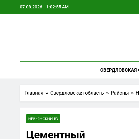
Перейти
07.08.2026
1:02:56 AM
к
содержимому
СВЕРДЛОВСКАЯ 
Главная
Свердловская область
Районы
Н
НЕВЬЯНСКИЙ ГО
Цементный