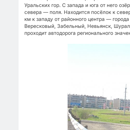
Уральских гор. С запада и юга от него озё
севера — поля. Находится посёлок к северу
км к западу от районного центра — горо
Вересковый, Забельный, Невьянск, Шура
проходит автодорога регионального значе