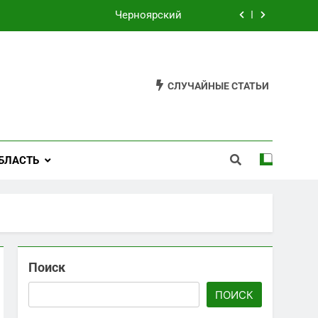
Черноярский
Филькино
Староуткинск
СЛУЧАЙНЫЕ СТАТЬИ
Шаля
Черноярский
БЛАСТЬ
Филькино
Поиск
ПОИСК