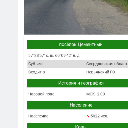
посёлок Цементный
57°28′57″ с. ш. 60°09′42″ в. д.
Субъект
Свердловская област
Входит в
Невьянский ГО
История и география
Часовой пояс
МСК+2:00
Население
Население
↘
5022 чел.
Коды