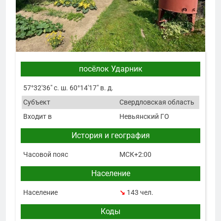
посёлок Ударник
57°32′36″ с. ш. 60°14′17″ в. д.
Субъект
Свердловская область
Входит в
Невьянский ГО
История и география
Часовой пояс
МСК+2:00
Население
Население
↘
143 чел.
Коды