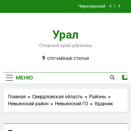
Перейти
Черноярский
к
содержимому
Филькино
Урал
Староуткинск
Шаля
Опорный край державы
Черноярский
СЛУЧАЙНЫЕ СТАТЬИ
Филькино
МЕНЮ
Главная
Свердловская область
Районы
Невьянский район
Невьянский ГО
Ударник